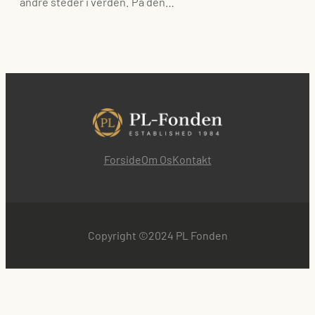
andre steder i verden. På den…
Forside
Om Os
Kontakt
Copyright ©2024 PL Fonden